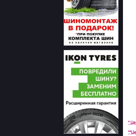
* Ц
**Це