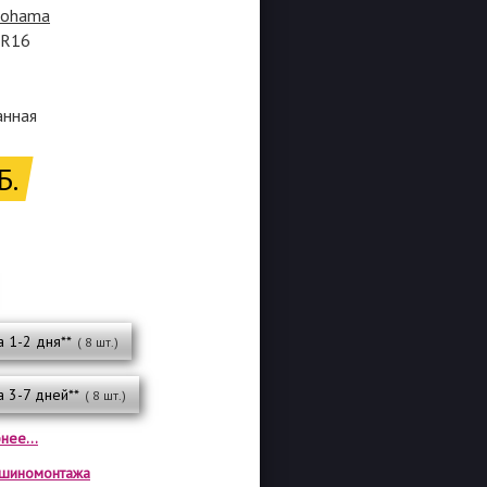
kohama
5R16
анная
Б.
а 1-2 дня**
( 8 шт.)
а 3-7 дней**
( 8 шт.)
нее...
а шиномонтажа