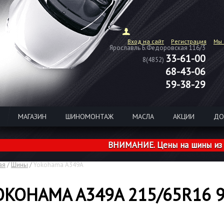
Вход на сайт
Регистрация
Мы 
Ярославль Б.Федоровская 116/3
33-61-00
8(4852)
68-43-06
59-38-29
МАГАЗИН
ШИНОМОНТАЖ
МАСЛА
АКЦИИ
ДО
ВНИМАНИЕ. Цены на шины из налич
ая
/
Шины
/
Yokohama A349A
OKOHAMA A349A 215/65R16 