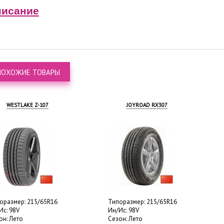
исание
ПОХОЖИЕ ТОВАРЫ
WESTLAKE Z-107
JOYROAD RX307
оразмер: 215/65R16
Типоразмер: 215/65R16
Ис: 98V
Ин/Ис: 98V
он: Лето
Сезон: Лето