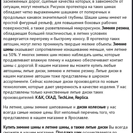
заснеженных дорог, сцепные качества которых, в зависимости от
ситуации, могут меняться. Рисунок протектора на таких шинах
обладают четко выраженными шашками от поперечных и
продольных канавок значительной глубины. Шашки шины имеют не
простой фигурный рельеф, для повышения боковых рабочих
поверхностей, а также разветвленный микрорисунок.
Зимняя резина
,
обладающая большей пластичностью, в летних условиях
подвергается перегреву и быстрому износу. В протектор таких
автошин, могут легко проникнуть твердые мелкие объекты.
Зимние
шины
оказывают сопротивление изнашиванию меньше, чем летние
на 50%. У многих зимних шин можно наблюдать шипы, которые
продавливают влажную пленку и надежно обеспечивают контакт
шины с дорогой. В нашем магазине вы можете купить любые
автошины, литые диски, зимнюю и летнюю резину. Литые диски в
нашем магазине автошин тоже представлены в широком
ассортименте. Сейчас колесные диски производятся по новым
технологиям, которые дают уверенность в качестве изделия. У нас
представлены только качественные литые диски таких
производителей:
K&K, СКАД, TechLine, Replica
.
На летние, шины зимние шипованные и
диски колесные
у нас
всегда самые низкие цены. Вот неполный перечень того, что
представлено в нашем магазине в Ярославле.
Купить зимние шины и летние шины, а также литые диски
Вы всегда
сможете в нашем магазине.
Продажа шин
осуществляется по