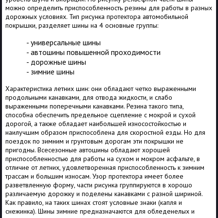
можно определить приспособленность резины для работы в разных
дорожных условиях. Тип рисунка протектора автомобильной
покрышки, разделяет шины на 4 основные группы:
- универсальные шины
- автошины повышенной проходимости
- дорожные шины
- зимние шины
Характеристика летних шин: они обладают четко выраженными
продольными канавками, для отвода жидкости, и слабо
выраженными поперечными канавками. Резина такого типа,
способна обеспечить предельное сцепление с мокрой и сухой
дорогой, а также обладает наибольшей износостойкостью и
наилучшим образом приспособлена для скоростной езды. Но для
поездок по зимним и грунтовым дорогам эти покрышки не
пригодны. Всесезонные автошины обладают хорошей
приспособленностью для работы на сухом и мокром асфальте, в
отличие от летних, удовлетворенная приспособленность к зимним
трассам и большим износам. Узор протектора имеет более
разветвленную форму, части рисунка группируются в хорошо
различаемую дорожку и поделены канавками с разной шириной.
Как правило, на таких шинах стоят условные знаки (капля и
снежинка). Шины зимние предназначаются для обледенелых и