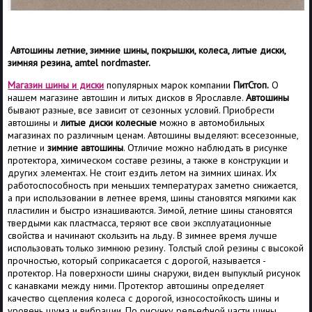
Автошины летние, зимние шины, покрышки, колеса, литые диски,
зимняя резина, amtel nordmaster.
Магазин шины и диски
популярных марок компании
ПитСтоп.
О
нашем магазине автошин и литых дисков в Ярославле.
Автошины
бывают разные, все зависит от сезонных условий. Приобрести
автошины и
литые диски колесные
можно в автомобильных
магазинах по различным ценам. Автошины выделяют: всесезонные,
летние и
зимние автошины
. Отличие можно наблюдать в рисунке
протектора, химическом составе резины, а также в конструкции и
других элементах. Не стоит ездить летом на зимних шинах. Их
работоспособность при меньших температурах заметно снижается,
а при использовании в летнее время, шины становятся мягкими как
пластилин и быстро изнашиваются. Зимой, летние шины становятся
твердыми как пластмасса, теряют все свои эксплуатационные
свойства и начинают скользить на льду. В зимнее время лучше
использовать только зимнюю резину. Толстый слой резины с высокой
прочностью, который соприкасается с дорогой, называется -
протектор. На поверхности шины снаружи, виден выпуклый рисунок
с канавками между ними. Протектор автошины определяет
качество сцепления колеса с дорогой, износостойкость шины и
уровень шума и вибрации. По рисунку рельефной части шины