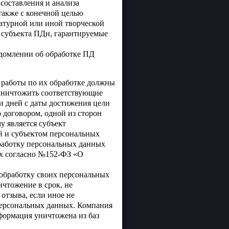
составления и анализа
также с конечной целью
атурной или иной творческой
ы субъекта ПДн, гарантируемые
едомлении об обработке ПД
 работы по их обработке должны
 уничтожить соответствующие
и дней с даты достижения цели
 договором, одной из сторон
у является субъект
 и субъектом персональных
бработку персональных данных
ых согласно №152-ФЗ «О
 обработку своих персональных
чтожение в срок, не
отзыва, если иное не
персональных данных. Компания
нформация уничтожена из баз