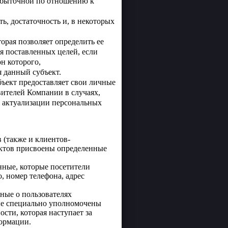
избыточной по отношению к
ь, достаточность и, в некоторых
рая позволяет определить ее
я поставленных целей, если
н которого,
 данный субъект.
бъект предоставляет свои личные
вителей Компании в случаях,
й актуализации персональных
 (также и клиентов-
ектов присвоены определенные
нные, которые посетители
, номер телефона, адрес
нные о пользователях
рые специально уполномочены
сти, которая наступает за
ормации.