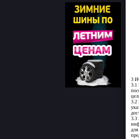
3 
3.1
пос
цел
3.2
ука
дос
3.3
инф
для
пре