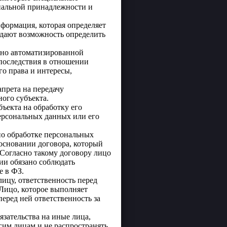
нальной принадлежности и
формация, которая определяет
 дают возможность определить
ьно автоматизированной
последствия в отношении
о права и интересы,
апрета на передачу
ого субъекта.
ъекта на обработку его
персональных данных или его
по обработке персональных
основании договора, который
 Согласно такому договору лицо
ии обязано соблюдать
е в ФЗ.
ицу, ответственность перед
Лицо, которое выполняет
еред ней ответственность за
язательства на иные лица,
гим лицам и не распространять