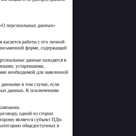
 «О персональных данных»
 касается работы с его личной
 письменной форме, содержащий
ерсональные данные находятся в
олными, устаревшими,
ами необходимой для заявленной
 данными в том случае, если
ьных данных. К исключениям
Компании.
оговору, одной из сторон
торому является субъект ПДн.
категорию общедоступных в