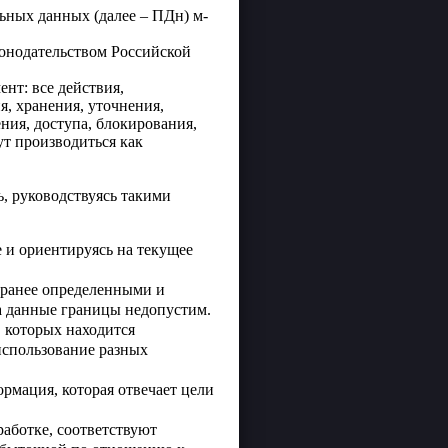
ьных данных (далее – ПДн) м-
конодательством Российской
ент: все действия,
я, хранения, уточнения,
ения, доступа, блокирования,
т производиться как
, руководствуясь такими
 и ориентируясь на текущее
аранее определенными и
а данные границы недопустим.
 которых находится
использование разных
ормация, которая отвечает цели
аботке, соответствуют