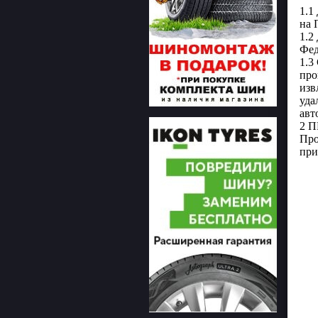
1.1
на 
1.2
Фед
1.3
про
изв
уда
авт
2 
Про
при