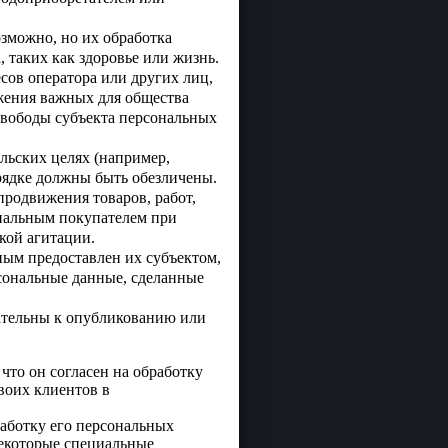
зможно, но их обработка
 таких как здоровье или жизнь.
сов оператора или других лиц,
жения важных для общества
 свободы субъекта персональных
льских целях (например,
рядке должны быть обезличены.
родвижения товаров, работ,
циальным покупателем при
кой агитации.
ным предоставлен их субъектом,
сональные данные, сделанные
ательны к опубликованию или
что он согласен на обработку
воих клиентов в
работку его персональных
некоторые специальные