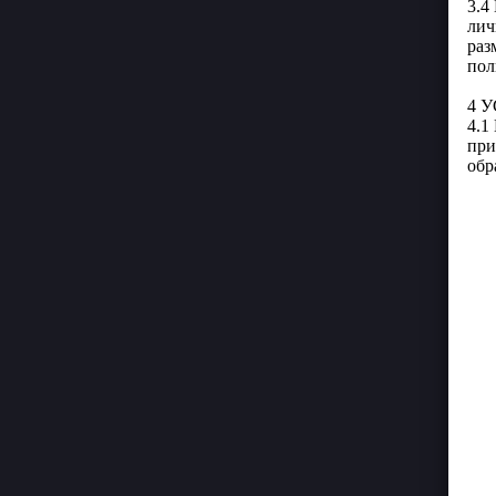
3.4
лич
раз
пол
4 
4.1
при
обр