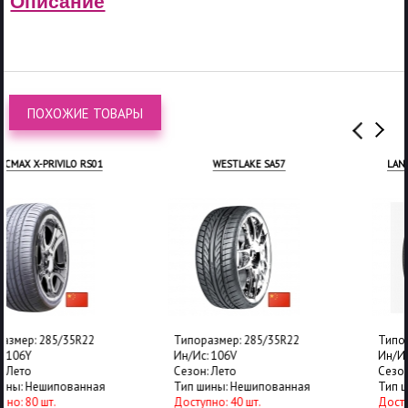
Описание
ПОХОЖИЕ ТОВАРЫ
WESTLAKE SA57
LANDSPIDER CITYTRAXX H/P
Типоразмер: 285/35R22
Типоразмер: 285/35R22
Ин/Ис: 106V
Ин/Ис: 106W
Сезон: Лето
Сезон: Лето
Тип шины: Нешипованная
Тип шины: Нешипованная
Доступно: 40 шт.
Доступно: 8 шт.