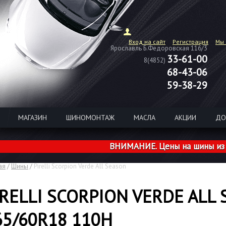
Вход на сайт
Регистрация
Мы 
Ярославль Б.Федоровская 116/3
33-61-00
8(4852)
68-43-06
59-38-29
МАГАЗИН
ШИНОМОНТАЖ
МАСЛА
АКЦИИ
ДО
ВНИМАНИЕ. Цены на шины из налич
ая
/
Шины
/
Pirelli Scorpion Verde All Season
IRELLI SCORPION VERDE ALL
65/60R18 110H