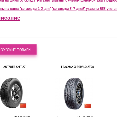
ены на шины со склада "магазин" указаны с учетом шиномонтажа. Подроб
ны на шины "со склада 1-2 дня", "со склада 3-7 дней" указаны БЕЗ учет
исание
ПОХОЖИЕ ТОВАРЫ
ANTARES SMT A7
TRACMAX X-PRIVILO AT08