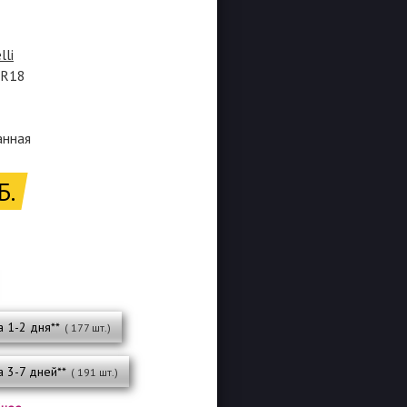
lli
0R18
анная
Б.
а 1-2 дня**
( 177 шт.)
а 3-7 дней**
( 191 шт.)