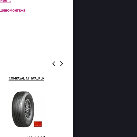
нее...
а шиномонтажа
COMPASAL CITIWALKER
LINGLONG GREEN-MAX 4X4
HP