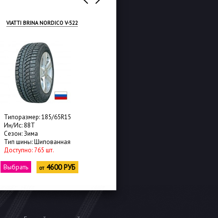
VIATTI BRINA NORDICO V-522
TUNGA NORDWAY
Типоразмер: 185/65R15
Типоразмер: 185/65R15
Ин/Ис: 88T
Ин/Ис: 88Q
Сезон: Зима
Сезон: Зима
Тип шины: Шипованная
Тип шины: Шипованная
Доступно: 765 шт.
Доступно: 40 шт.
Выбрать
4600 РУБ
Выбрать
4650 РУБ
от
от