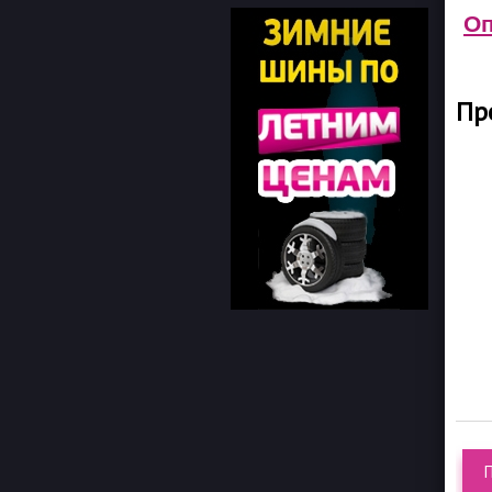
Оп
Пр