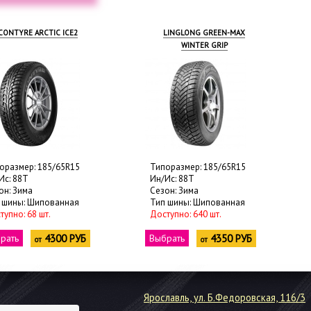
CONTYRE ARCTIC ICE2
LINGLONG GREEN-MAX
WINTER GRIP
оразмер: 185/65R15
Типоразмер: 185/65R15
Ис: 88T
Ин/Ис: 88T
он: Зима
Сезон: Зима
 шины: Шипованная
Тип шины: Шипованная
тупно: 68 шт.
Доступно: 640 шт.
рать
4300 РУБ
Выбрать
4350 РУБ
от
от
Ярославль, ул. Б.Федоровская, 116/3