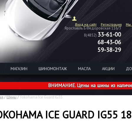
Вход на сайт
Регистрация
Мы 
Ярославль Б.Федоровская 116/3
33-61-00
8(4852)
68-43-06
59-38-29
МАГАЗИН
ШИНОМОНТАЖ
МАСЛА
АКЦИИ
ДО
ВНИМАНИЕ. Цены на шины из наличия розн
ая
/
Шины
/
Yokohama Ice Guard IG55
OKOHAMA ICE GUARD IG55 18