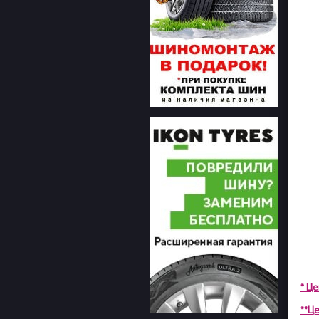
* Ц
**Це