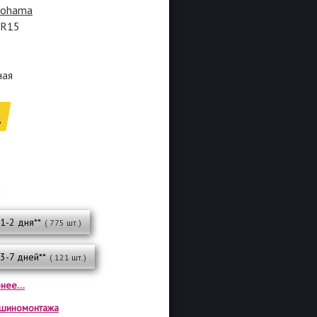
kohama
5R15
ная
.
 1-2 дня**
( 775 шт.)
 3-7 дней**
( 121 шт.)
нее...
а шиномонтажа