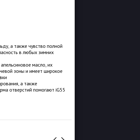
льду, а также чувство полной
пасность в любых зимних
 апельсиновое масло, их
чевой зоны и имеет широкое
вки
рования, а также
орма отверстий помогают iG55