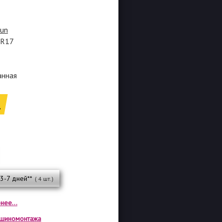
lun
5R17
анная
.
 3-7 дней**
( 4 шт.)
нее...
а шиномонтажа