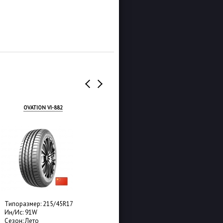
OVATION VI-882
OVATION VI-388
размер: 215/45R17
Типоразмер: 215/45R17
с: 91W
Ин/Ис: 91W
н: Лето
Сезон: Лето