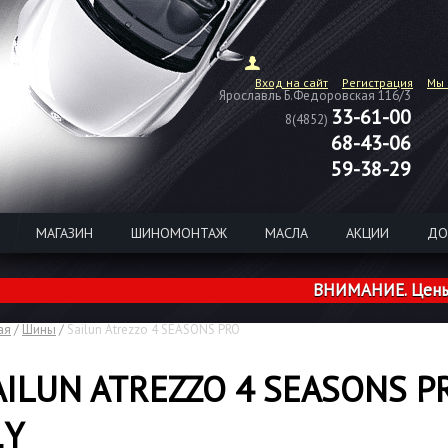
Вход на сайт
Регистрация
Мы 
Ярославль Б.Федоровская 116/3
33-61-00
8(4852)
68-43-06
59-38-29
МАГАЗИН
ШИНОМОНТАЖ
МАСЛА
АКЦИИ
ДО
ВНИМАНИЕ. Цены на ши
ая
/
Шины
/
Sailun Atrezzo 4 SEASONS PRO
AILUN ATREZZO 4 SEASONS P
1Y