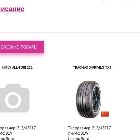
исание
ПОХОЖИЕ ТОВАРЫ
 ALL-TURI 221
TRACMAX X-PRIVILO TX3
р: 215/45R17
Типоразмер: 215/45R17
Типо
V
Ин/Ис: 91W
Ин/И
то
Сезон: Лето
Сезо