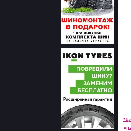
* Ц
**Це