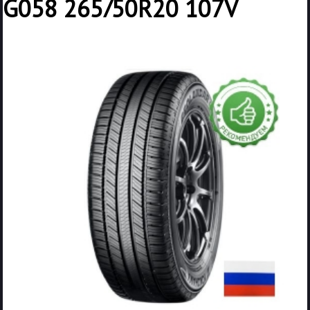
G058 265/50R20 107V