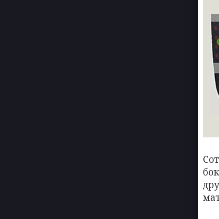
Со
бо
др
мат