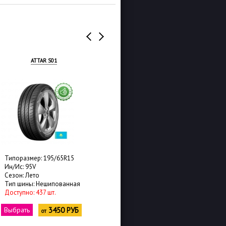
ATTAR S01
BARS UZ220
Типоразмер: 195/65R15
Типоразмер: 195/65R15
Ин/Ис: 95V
Ин/Ис: 91H
Сезон: Лето
Сезон: Лето
Тип шины: Нешипованная
Тип шины: Нешипованная
Доступно: 437 шт.
Доступно: 340 шт.
Выбрать
3450 РУБ
Выбрать
3450 РУБ
от
от