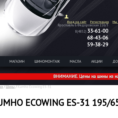
Вход на сайт
Регистрация
Мы 
Ярославль Б.Федоровская 116/3
33-61-00
8(4852)
68-43-06
59-38-29
МАГАЗИН
ШИНОМОНТАЖ
МАСЛА
АКЦИИ
ДО
ВНИМАНИЕ. Цены на шины из наличия ро
ая
/
Шины
/
Kumho Ecowing ES-31
UMHO ECOWING ES-31 195/6