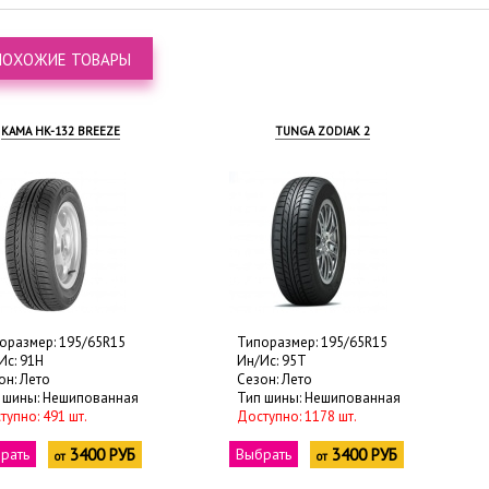
ПОХОЖИЕ ТОВАРЫ
КАМА HK-132 BREEZE
TUNGA ZODIAK 2
оразмер: 195/65R15
Типоразмер: 195/65R15
Ис: 91H
Ин/Ис: 95T
он: Лето
Сезон: Лето
 шины: Нешипованная
Тип шины: Нешипованная
тупно: 491 шт.
Доступно: 1178 шт.
рать
3400 РУБ
Выбрать
3400 РУБ
от
от