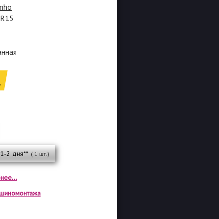
mho
5R15
анная
.
 1-2 дня**
( 1 шт.)
нее...
а шиномонтажа