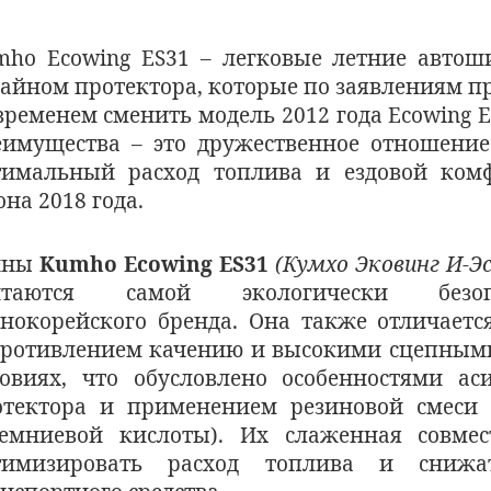
mho Ecowing ES31 – легковые летние авто
айном протектора, которые по заявлениям п
временем сменить модель 2012 года Ecowing 
еимущества – это дружественное отношение
тимальный расход топлива и ездовой комф
она 2018 года.
ины
Kumho Ecowing ES31
(Кумхо Эковинг И-Эс
итаются самой экологически безо
нокорейского бренда. Она также отличаетс
противлением качению и высокими сцепными
ловиях, что обусловлено особенностями ас
отектора и применением резиновой смеси
ремниевой кислоты). Их слаженная совмес
тимизировать расход топлива и снижа