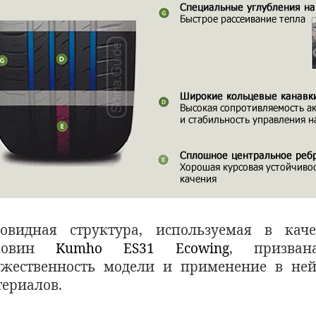
товидная структура, используемая в кач
ковин
Kumho ES31 Ecowing
, призван
ужественность модели и применение в ней
ериалов.