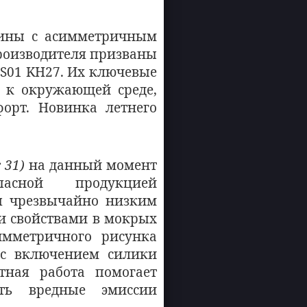
шины с асимметричным
роизводителя призваны
ES01 KH27. Их ключевые
 к окружающей среде,
орт. Новинка летнего
 31)
на данный момент
пасной продукцией
я чрезвычайно низким
 свойствами в мокрых
имметричного рисунка
 с включением силики
тная работа помогает
ть вредные эмиссии