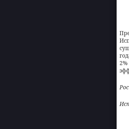
Пр
Ис
су
го
2%
эф
Ро
Ис