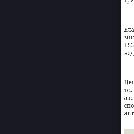
тра
Бл
мн
ES
вед
Це
то
аэр
сп
авт