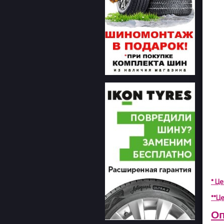
* Ц
**Це
Оп