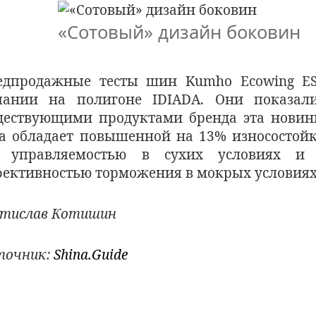
«Сотовый» дизайн боковин
едпродажные тесты шин Kumho Ecowing E
пании на полигоне IDIADA. Они показал
ществующими продуктами бренда эта новинк
да обладает повышенной на 13% износостой
 управляемостью в сухих условиях 
фективностью торможения в мокрых условиях
стислав Котишин
точник:
Shina.Guide