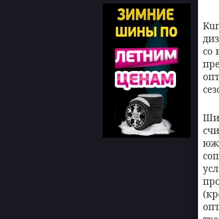
Ku
диз
со 
пр
оп
сез
Ш
сч
юж
со
ус
пр
(к
оп