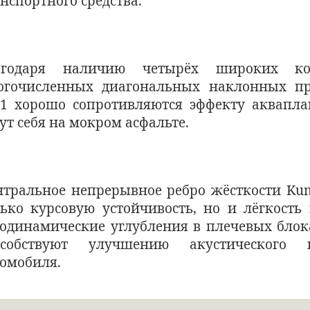
нспортного средства.
агодаря наличию четырёх широких к
огочисленных диагональных наклонных п
31 хорошо сопротивляются эффекту аквапла
ут себя на мокром асфальте.
нтральное непрерывное ребро жёсткости Ku
лько курсовую устойчивость, но и лёгкость
одинамические углубления в плечевых блока
особствуют улучшению акустического
омобиля.