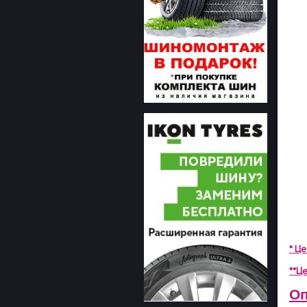
* Ц
**Це
Оп