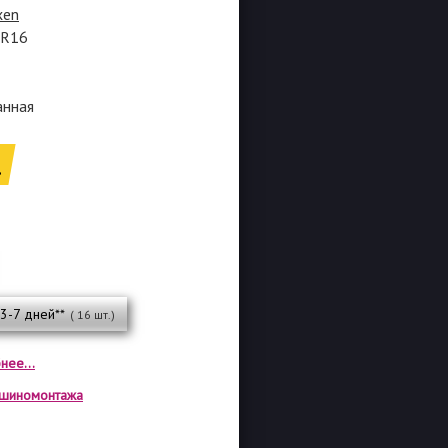
xen
5R16
анная
.
 3-7 дней**
( 16 шт.)
нее...
а шиномонтажа