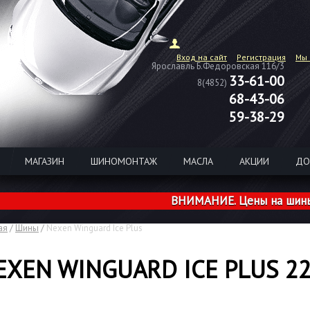
Вход на сайт
Регистрация
Мы 
Ярославль Б.Федоровская 116/3
33-61-00
8(4852)
68-43-06
59-38-29
МАГАЗИН
ШИНОМОНТАЖ
МАСЛА
АКЦИИ
ДО
ВНИМАНИЕ. Цены на шины из н
ая
/
Шины
/
Nexen Winguard Ice Plus
EXEN WINGUARD ICE PLUS 22