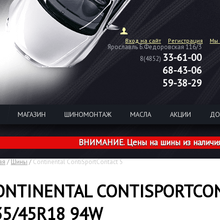
Вход на сайт
Регистрация
Мы 
Ярославль Б.Федоровская 116/3
33-61-00
8(4852)
68-43-06
59-38-29
МАГАЗИН
ШИНОМОНТАЖ
МАСЛА
АКЦИИ
ДО
ВНИМАНИЕ. Цены на шины из наличия розн
ая
/
Шины
/
Continental ContiSportContact 5
ONTINENTAL CONTISPORTCON
35/45R18 94W