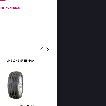
нее...
а шиномонтажа
LINGLONG GREEN-MAX
WESTLAKE Z-107