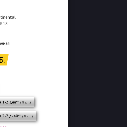
tinental
5R18
анная
Б.
а 1-2 дня**
( 8 шт.)
а 3-7 дней**
( 8 шт.)