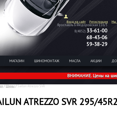
Вход на сайт
Регистрация
Мы 
Ярославль Б.Федоровская 116/3
33-61-00
8(4852)
68-43-06
59-38-29
МАГАЗИН
ШИНОМОНТАЖ
МАСЛА
АКЦИИ
ДО
ВНИМАНИЕ. Цены на шины из 
ая
/
Шины
/
Sailun Atrezzo SVR
AILUN ATREZZO SVR 295/45R