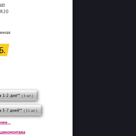
lun
5R20
анная
Б.
а 1-2 дня**
( 6 шт.)
а 3-7 дней**
( 51 шт.)
нее...
а шиномонтажа