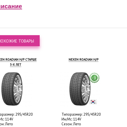
исание
ПОХОЖИЕ ТОВАРЫ
EN ROADIAN H/P СТАРШЕ
NEXEN ROADIAN H/P
3-Х ЛЕТ
оразмер: 295/45R20
Типоразмер: 295/45R20
Ис: 114V
Ин/Ис: 114V
он: Лето
Сезон: Лето