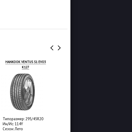
HANKOOK VENTUS S1 EVO3
HANKOOK VENTUS EVO SUV
K127
K137A
Типоразмер: 295/45R20
Типоразмер: 295/45R20
Ин/Ис: 114Y
Ин/Ис: 114Y
Сезон: Лето
Сезон: Лето