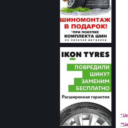
* Ц
**Це