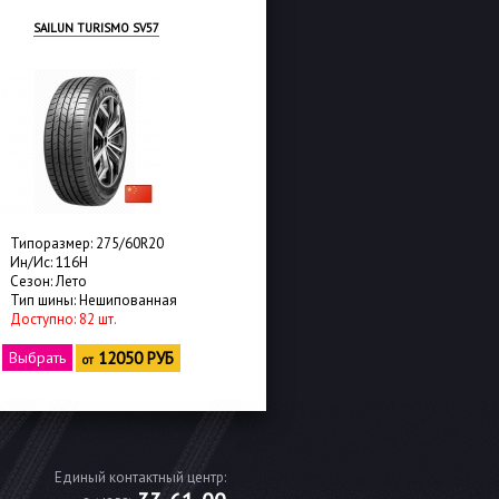
SAILUN TURISMO SV57
SAILUN ATREZZO ZSR
Типоразмер: 275/60R20
Типоразмер: 275/60R20
Ин/Ис: 116H
Ин/Ис: 119V
Сезон: Лето
Сезон: Лето
Тип шины: Нешипованная
Тип шины: Нешипованная
Доступно: 82 шт.
Доступно: 49 шт.
Выбрать
12050 РУБ
Выбрать
12350 РУБ
от
от
Единый контактный центр: