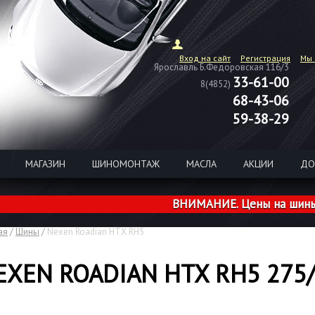
Вход на сайт
Регистрация
Мы 
Ярославль Б.Федоровская 116/3
33-61-00
8(4852)
68-43-06
59-38-29
МАГАЗИН
ШИНОМОНТАЖ
МАСЛА
АКЦИИ
ДО
ВНИМАНИЕ. Цены на шины из нал
ая
/
Шины
/
Nexen Roadian HTX RH5
EXEN ROADIAN HTX RH5 275/