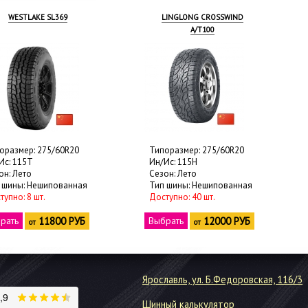
WESTLAKE SL369
LINGLONG CROSSWIND
A/T100
оразмер: 275/60R20
Типоразмер: 275/60R20
Ис: 115T
Ин/Ис: 115H
он: Лето
Сезон: Лето
 шины: Нешипованная
Тип шины: Нешипованная
тупно: 8 шт.
Доступно: 40 шт.
рать
11800 РУБ
Выбрать
12000 РУБ
от
от
Ярославль, ул. Б.Федоровская, 116/3
Шинный калькулятор