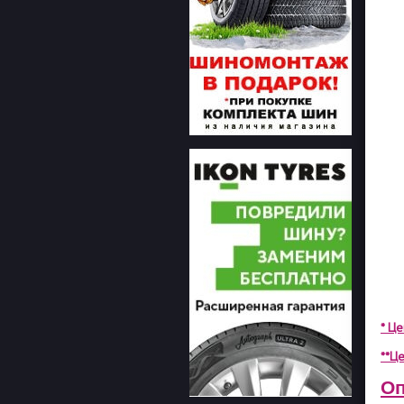
* Ц
**Це
Оп