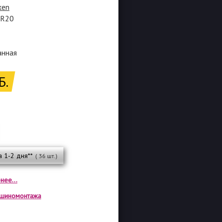
xen
0R20
анная
Б.
а 1-2 дня**
( 36 шт.)
нее...
а шиномонтажа