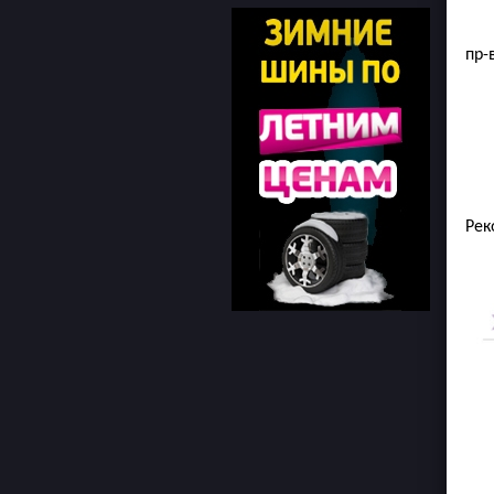
пр-
Рек