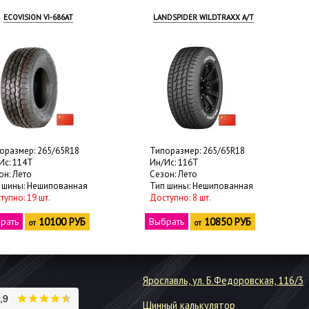
NDSPIDER WILDTRAXX A/T
SAILUN TURISMO SV57
оразмер: 265/65R18
Типоразмер: 265/65R18
Ис: 116T
Ин/Ис: 116H
он: Лето
Сезон: Лето
 шины: Нешипованная
Тип шины: Нешипованная
тупно: 8 шт.
Доступно: 40 шт.
рать
10850 РУБ
Выбрать
11000 РУБ
от
от
Ярославль, ул. Б.Федоровская, 116/3
Шинный калькулятор