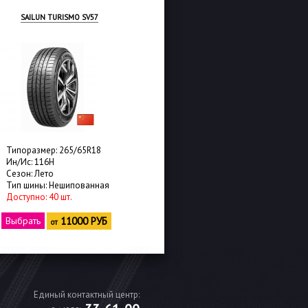
TRACMAX X-PRIVILO H/T
TRIANGLE TR259
Типоразмер: 265/65R18
Типоразмер: 265/65R18
Ин/Ис: 114H
Ин/Ис: 114H
Сезон: Лето
Сезон: Лето
Тип шины: Нешипованная
Тип шины: Нешипованная
Доступно: 12 шт.
Доступно: 8 шт.
Выбрать
11450 РУБ
Выбрать
11650 РУБ
от
от
Единый контактный центр: