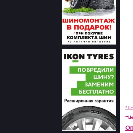
* Ц
**Це
Оп