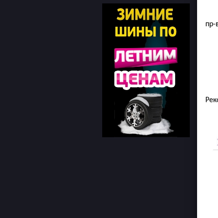
пр-
Рек