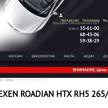
Вход на сайт
Регистрация
Мы 
Ярославль Б.Федоровская 116/3
33-61-00
8(4852)
68-43-06
59-38-29
МАГАЗИН
ШИНОМОНТАЖ
МАСЛА
АКЦИИ
ДО
ВНИМАНИЕ. Цены на шины
ая
/
Шины
/
Nexen Roadian HTX RH5
EXEN ROADIAN HTX RH5 265/