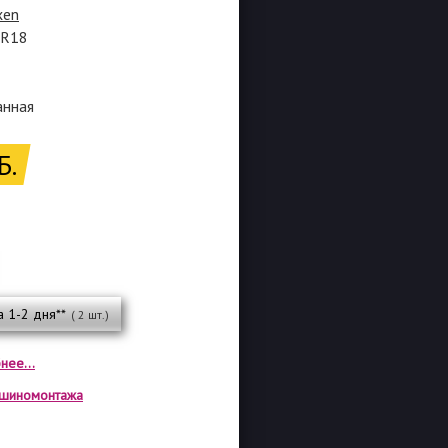
xen
5R18
анная
Б.
а 1-2 дня**
( 2 шт.)
нее...
а шиномонтажа