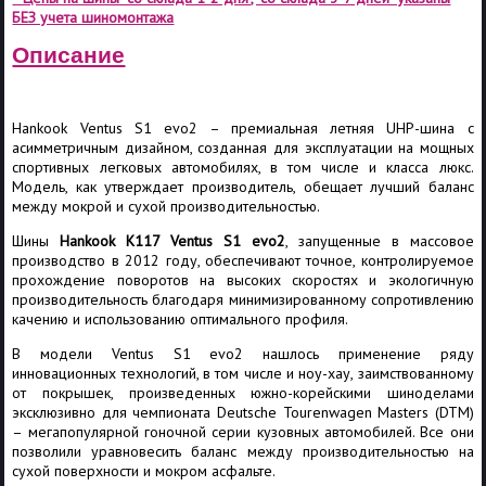
БЕЗ учета шиномонтажа
Описание
Hankook Ventus S1 evo2 – премиальная летняя UHP-шина с
асимметричным дизайном, созданная для эксплуатации на мощных
спортивных легковых автомобилях, в том числе и класса люкс.
Модель, как утверждает производитель, обещает лучший баланс
между мокрой и сухой производительностью.
Шины
Hankook K117 Ventus S1 evo2
, запущенные в массовое
производство в 2012 году, обеспечивают точное, контролируемое
прохождение поворотов на высоких скоростях и экологичную
производительность благодаря минимизированному сопротивлению
качению и использованию оптимального профиля.
В модели Ventus S1 evo2 нашлось применение ряду
инновационных технологий, в том числе и ноу-хау, заимствованному
от покрышек, произведенных южно-корейскими шиноделами
эксклюзивно для чемпионата Deutsche Tourenwagen Masters (DTM)
– мегапопулярной гоночной серии кузовных автомобилей. Все они
позволили уравновесить баланс между производительностью на
сухой поверхности и мокром асфальте.