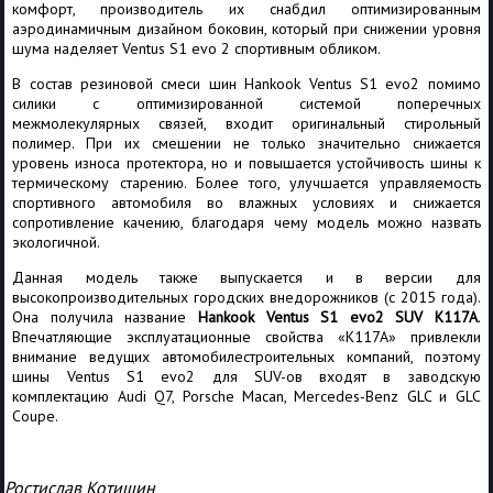
комфорт, производитель их снабдил оптимизированным
аэродинамичным дизайном боковин, который при снижении уровня
шума наделяет Ventus S1 evo 2 спортивным обликом.
В состав резиновой смеси шин Hankook Ventus S1 evo2 помимо
силики с оптимизированной системой поперечных
межмолекулярных связей, входит оригинальный стирольный
полимер. При их смешении не только значительно снижается
уровень износа протектора, но и повышается устойчивость шины к
термическому старению. Более того, улучшается управляемость
спортивного автомобиля во влажных условиях и снижается
сопротивление качению, благодаря чему модель можно назвать
экологичной.
Данная модель также выпускается и в версии для
высокопроизводительных городских внедорожников (с 2015 года).
Она получила название
Hankook Ventus S1 evo2 SUV K117A
.
Впечатляющие эксплуатационные свойства «K117A» привлекли
внимание ведущих автомобилестроительных компаний, поэтому
шины Ventus S1 evo2 для SUV-ов входят в заводскую
комплектацию Audi Q7, Porsche Macan, Mercedes-Benz GLC и GLC
Coupe.
Ростислав Котишин