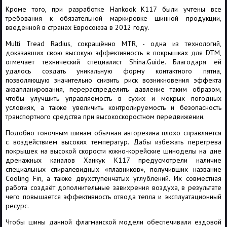
Кроме того, при разработке Hankook K117 были учтены все
требования к обязательной маркировке шинной продукции,
введенной в странах Евросоюза в 2012 году.
Multi Tread Radius, сокращённо MTR, - одна из технологий,
доказавших свою высокую эффективность в покрышках для DTM,
отмечает технический специалист
Shina.Guide
. Благодаря ей
удалось создать уникальную форму контактного пятна,
позволяющую значительно снизить риск возникновения эффекта
аквапланирования, перераспределить давление таким образом,
чтобы улучшить управляемость в сухих и мокрых погодных
условиях, а также увеличить контролируемость и безопасность
транспортного средства при высокоскоростном передвижении.
Подобно гоночным шинам обычная авторезина плохо справляется
с воздействием высоких температур. Дабы избежать перегрева
покрышек на высокой скорости южно-корейские шиноделы на дне
дренажных каналов Ханкук К117 предусмотрели наличие
специальных спиралевидных «плавников», получивших название
Cooling Fin, а также двухступенчатых углублений. Их совместная
работа создаёт дополнительные завихрения воздуха, в результате
чего повышается эффективность отвода тепла и эксплуатационный
ресурс.
Чтобы шины данной флагманской модели обеспечивали ездовой