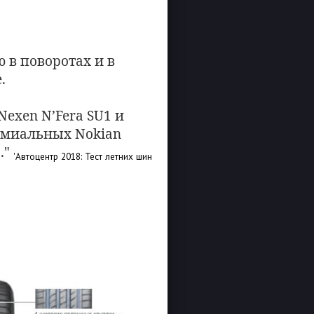
 в поворотах и в
.
exen N’Fera SU1 и
ремиальных Nokian
."
'Автоцентр 2018: Тест летних шин