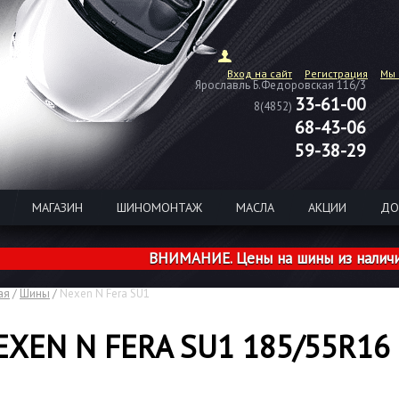
Вход на сайт
Регистрация
Мы 
Ярославль Б.Федоровская 116/3
33-61-00
8(4852)
68-43-06
59-38-29
МАГАЗИН
ШИНОМОНТАЖ
МАСЛА
АКЦИИ
ДО
ВНИМАНИЕ. Цены на шины из наличия розни
ая
/
Шины
/
Nexen N Fera SU1
EXEN N FERA SU1 185/55R16