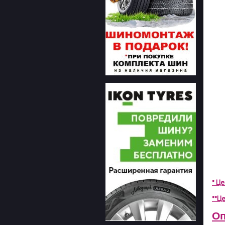
* Ц
**Це
Оп