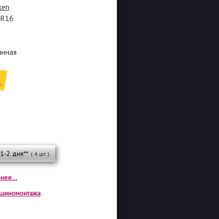
xen
5R16
анная
.
 1-2 дня**
( 4 шт.)
нее...
а шиномонтажа