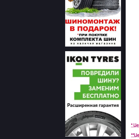
* Ц
**Це