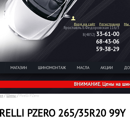
Вход на сайт
Регистрация
Мы 
Ярославль Б.Федоровская 116/3
33-61-00
8(4852)
68-43-06
59-38-29
МАГАЗИН
ШИНОМОНТАЖ
МАСЛА
АКЦИИ
ДО
ВНИМАНИЕ. Цены на шины из н
ая
/
Шины
/
Pirelli PZero
IRELLI PZERO 265/35R20 99Y