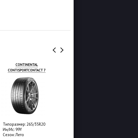
CONTINENTAL
PIRELLI P ZERO LUXURY
CONTISPORTCONTACT 7
SALOON
Типоразмер: 265/35R20
Типоразмер: 265/35R20
Ин/Ис: 99Y
Ин/Ис: 99Y
Сезон: Лето
Сезон: Лето