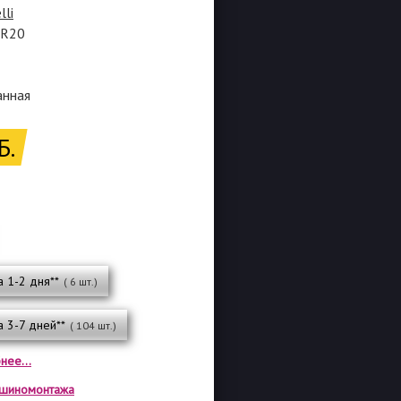
lli
5R20
анная
Б.
а 1-2 дня**
( 6 шт.)
а 3-7 дней**
( 104 шт.)
нее...
а шиномонтажа