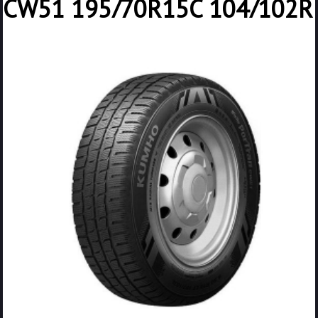
CW51 195/70R15C 104/102R