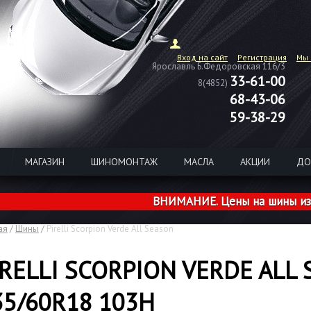
Вход на сайт
Регистрация
Мы 
Ярославль Б.Федоровская 116/3
33-61-00
8(4852)
68-43-06
59-38-29
МАГАЗИН
ШИНОМОНТАЖ
МАСЛА
АКЦИИ
ДО
ВНИМАНИЕ. Цены на шины из налич
ая
/
Шины
/
Pirelli Scorpion Verde All Season
IRELLI SCORPION VERDE ALL
35/60R18 103H