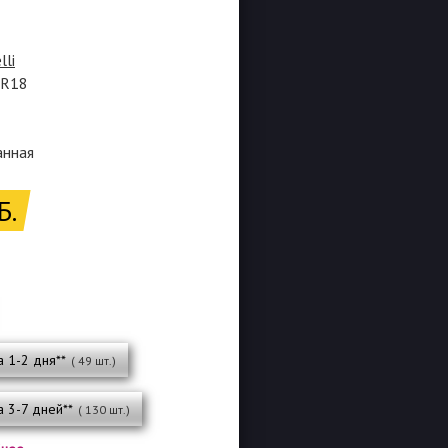
lli
0R18
анная
Б.
а 1-2 дня**
( 49 шт.)
а 3-7 дней**
( 130 шт.)