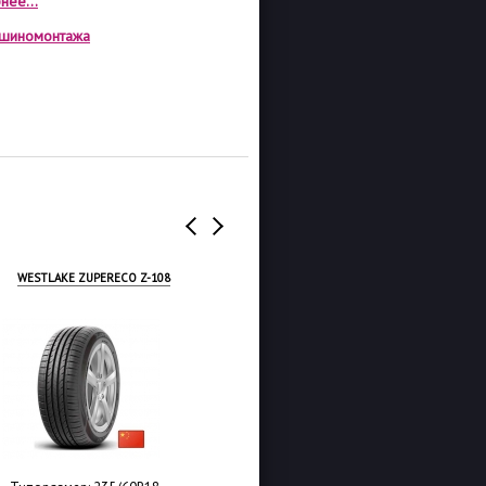
нее...
а шиномонтажа
WESTLAKE ZUPERECO Z-108
WESTLAKE Z-007