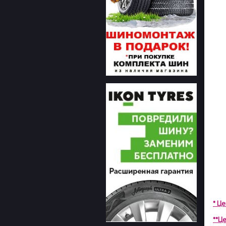
* Ц
**Це