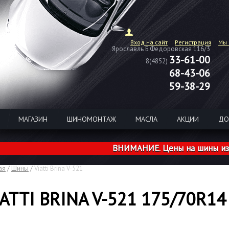
Вход на сайт
Регистрация
Мы 
Ярославль Б.Федоровская 116/3
33-61-00
8(4852)
68-43-06
59-38-29
МАГАЗИН
ШИНОМОНТАЖ
МАСЛА
АКЦИИ
ДО
ВНИМАНИЕ. Цены на шины из нали
ая
/
Шины
/
Viatti Brina V-521
IATTI BRINA V-521 175/70R14