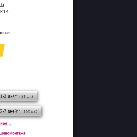
tti
0R14
анная
.
 1-2 дня**
( 21 шт.)
 3-7 дней**
( 160 шт.)
нее...
а шиномонтажа