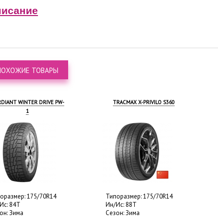
исание
ПОХОЖИЕ ТОВАРЫ
DIANT WINTER DRIVE PW-
TRACMAX X-PRIVILO S360
1
оразмер: 175/70R14
Типоразмер: 175/70R14
Ис: 84T
Ин/Ис: 88T
он: Зима
Сезон: Зима