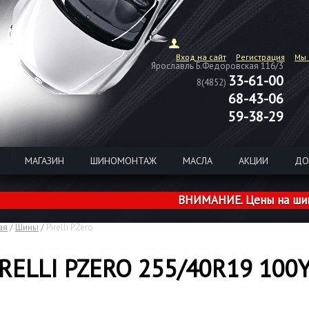
Вход на сайт
Регистрация
Мы 
Ярославль Б.Федоровская 116/3
33-61-00
8(4852)
68-43-06
59-38-29
МАГАЗИН
ШИНОМОНТАЖ
МАСЛА
АКЦИИ
ДО
ВНИМАНИЕ. Цены на шины из 
ая
/
Шины
/
Pirelli PZero
IRELLI PZERO 255/40R19 100