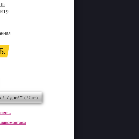
lli
0R19
анная
Б.
а 3-7 дней**
( 27 шт.)
нее...
а шиномонтажа