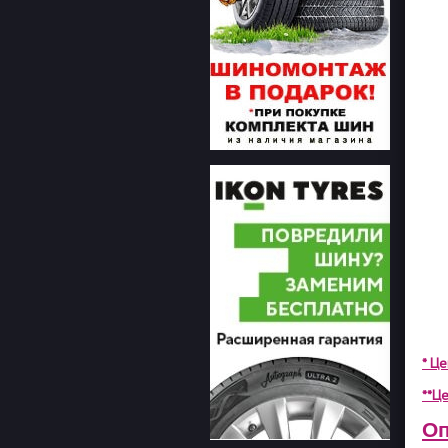
* Ц
**Це
Оп