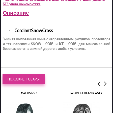
БЕЗ учета шиномонтажа
Описание
Cordiant
Snow
Cross
·
Зимняя шипованная шина с направленным рисунком протектора
и технологиями
SNOW
-
COR
® и
ICE
–
COR
® для максимальной
безопасности на зимней дороге в любых условиях.
ПОХОЖИЕ ТОВАРЫ
MAXXIS NS-5
SAILUN ICE BLAZER WST3