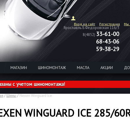
Вход на сайт
Регистрация
Мы 
Ярославль Б.Федоровская 116/3
33-61-00
8(4852)
68-43-06
59-38-29
МАГАЗИН
ШИНОМОНТАЖ
МАСЛА
АКЦИИ
ДО
ы с учетом шиномонтажа!
ая
/
Шины
/
Nexen Winguard Ice
EXEN WINGUARD ICE 285/60