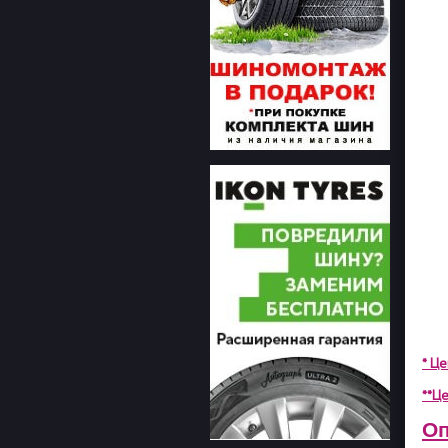
* Ц
**Це
Оп