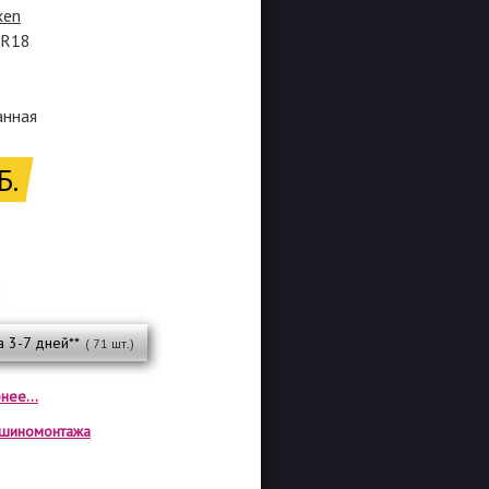
xen
0R18
анная
Б.
а 3-7 дней**
( 71 шт.)
нее...
а шиномонтажа