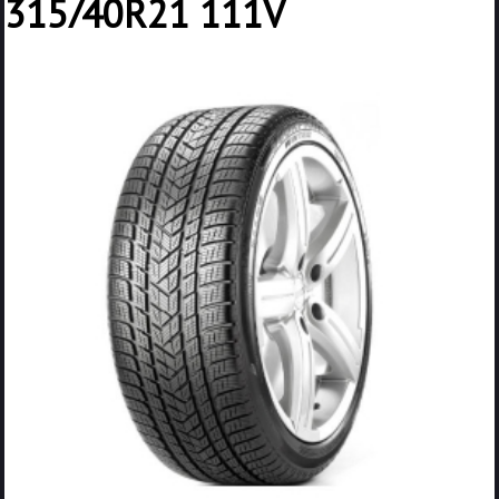
315/40R21 111V