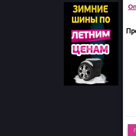
Оп
Пр