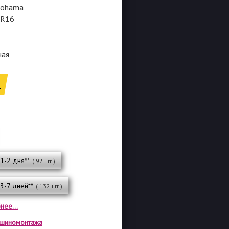
kohama
5R16
ная
.
 1-2 дня**
( 92 шт.)
 3-7 дней**
( 132 шт.)
нее...
а шиномонтажа