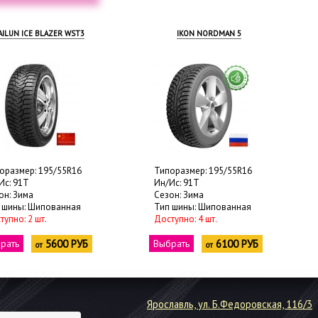
IKON NORDMAN 5
CORDIANT SNOW-CROS
Типоразмер: 195/55R16
Типоразмер: 195/55R
Ин/Ис: 91T
Ин/Ис: 91T
Сезон: Зима
Сезон: Зима
Тип шины: Шипованная
Тип шины: Шипованн
Доступно: 4 шт.
Доступно: 436 шт.
Выбрать
6100 РУБ
Выбрать
6350 
от
от
Ярославль, ул. Б.Федоровская, 116/3