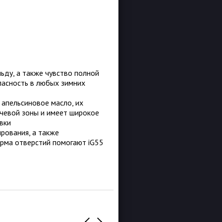
льду, а также чувство полной
пасность в любых зимних
 апельсиновое масло, их
чевой зоны и имеет широкое
вки
рования, а также
орма отверстий помогают iG55