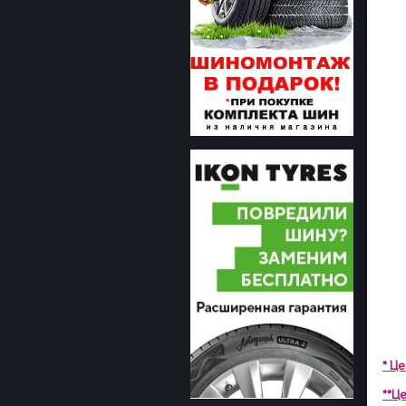
* Ц
**Це