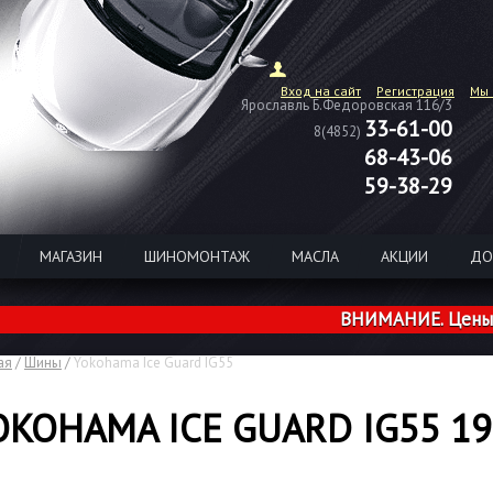
Вход на сайт
Регистрация
Мы 
Ярославль Б.Федоровская 116/3
33-61-00
8(4852)
68-43-06
59-38-29
МАГАЗИН
ШИНОМОНТАЖ
МАСЛА
АКЦИИ
ДО
ВНИМАНИЕ. Цены на ши
ая
/
Шины
/
Yokohama Ice Guard IG55
OKOHAMA ICE GUARD IG55 19