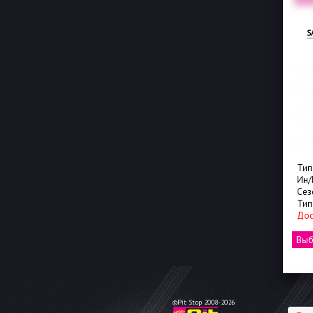
TUNGA NORDWAY 3
SAILUN ICE BLAZER WST3
Типоразмер: 195/55R16
Типоразмер: 195/55R16
Ин/Ис: 91Q
Ин/Ис: 91T
Сезон: Зима
Сезон: Зима
Тип шины: Шипованная
Тип шины: Шипованная
Доступно: 38 шт.
Доступно: 2 шт.
Выбрать
5250 РУБ
Выбрать
5600 РУБ
от
от
©Pit Stop 2008-2026