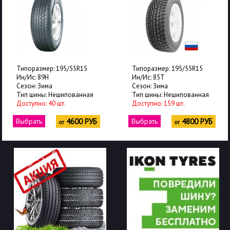
Типоразмер: 195/55R15
Типоразмер: 195/55R15
Ин/Ис: 85T
Ин/Ис: 85H
Сезон: Зима
Сезон: Зима
ая
Тип шины: Нешипованная
Тип шины: Нешипованн
Доступно: 159 шт.
Доступно: 40 шт.
РУБ
Выбрать
4800 РУБ
Выбрать
4800 
от
от