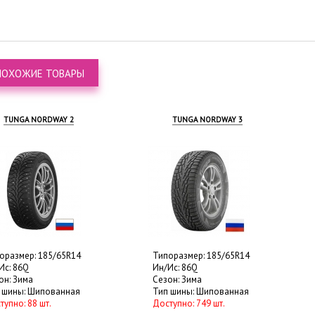
ПОХОЖИЕ ТОВАРЫ
A NORDWAY 2
TUNGA NORDWAY 3
р: 185/65R14
Типоразмер: 185/65R14
Типо
Q
Ин/Ис: 86Q
Ин/И
ма
Сезон: Зима
Сезо
: Шипованная
Тип шины: Шипованная
Тип 
 88 шт.
Доступно: 749 шт.
Дост