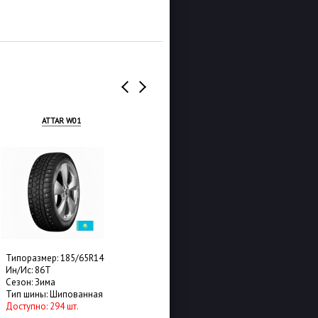
ATTAR W01
LINGLONG GREEN-MAX
WINTER GRIP
размер: 185/65R14
Типоразмер: 185/65R14
с: 86T
Ин/Ис: 90T
н: Зима
Сезон: Зима
шины: Шипованная
Тип шины: Шипованная
упно: 294 шт.
Доступно: 355 шт.