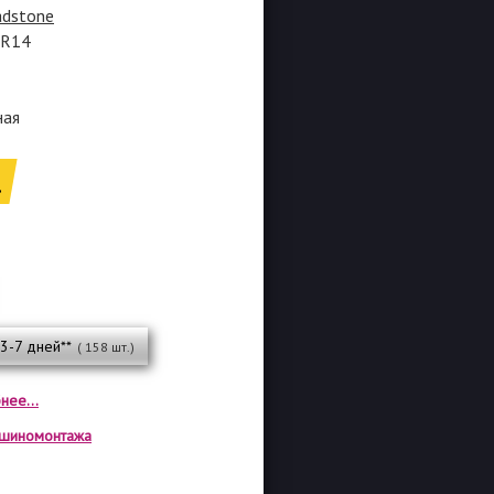
adstone
5R14
ная
.
 3-7 дней**
( 158 шт.)
нее...
а шиномонтажа