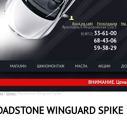
Вход на сайт
Регистрация
Мы 
Ярославль Б.Федоровская 116/3
33-61-00
8(4852)
68-43-06
59-38-29
МАГАЗИН
ШИНОМОНТАЖ
МАСЛА
АКЦИИ
ДО
ВНИМАНИЕ. Цены на ши
ая
/
Шины
/
Roadstone Winguard Spike
OADSTONE WINGUARD SPIKE 