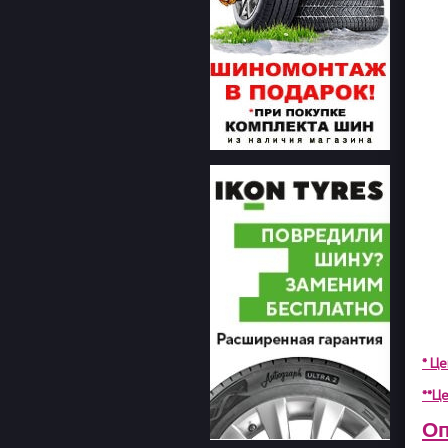
* Ц
**Це
Оп