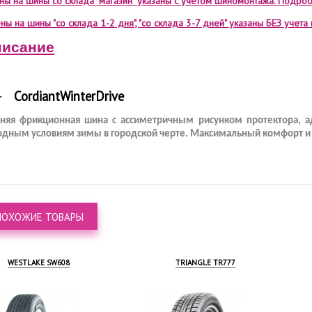
ены на шины со склада "магазин" указаны с учетом шиномонтажа. Подроб
ны на шины "со склада 1-2 дня", "со склада 3-7 дней" указаны БЕЗ учет
исание
Cordiant
Winter
Drive
·
няя фрикционная шина с ассиметричным рисунком протектора, 
одным условиям зимы в городской черте. Максимальный комфорт и 
ПОХОЖИЕ ТОВАРЫ
TRIANGLE TR777
LINGLONG GREEN-MAX
WINTER HP