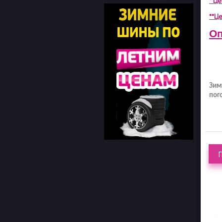
* Ц
**Це
Оп
Зим
пог
OVATION W-586
WESTLAKE SW608