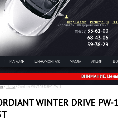
Вход на сайт
Регистрация
Мы 
Ярославль Б.Федоровская 116/3
33-61-00
8(4852)
68-43-06
59-38-29
МАГАЗИН
ШИНОМОНТАЖ
МАСЛА
АКЦИИ
ДО
ВНИМАНИЕ. Цены на ши
ая
/
Шины
/
Cordiant WINTER DRIVE PW-1
ORDIANT WINTER DRIVE PW-1
5T