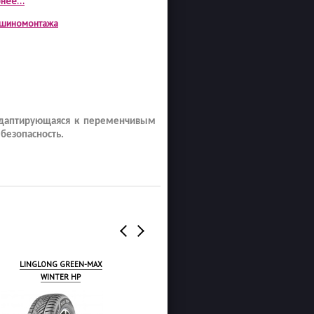
нее...
а шиномонтажа
адаптирующаяся к переменчивым
безопасность.
SAILUN ICE BLAZER ALPINE+
NOKIANTYRES NORDMA