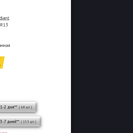
diant
0R13
анная
.
 1-2 дня**
( 68 шт.)
 3-7 дней**
( 153 шт.)