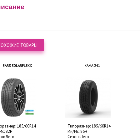
исание
ПОХОЖИЕ ТОВАРЫ
КАМА 241
HANKOOK LAUFENN G FIT EQ+
LK41
ипоразмер: 185/60R14
Типоразмер: 185/60R14
н/Ис: 86H
Ин/Ис: 82H
езон: Лето
Сезон: Лето