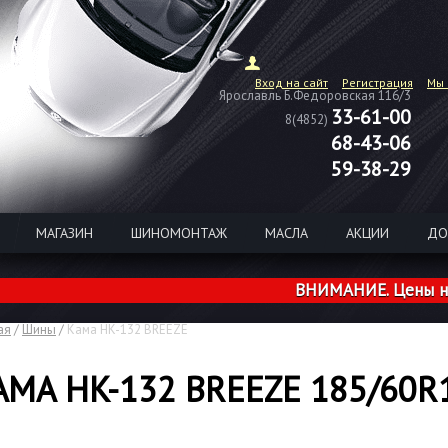
Вход на сайт
Регистрация
Мы 
Ярославль Б.Федоровская 116/3
33-61-00
8(4852)
68-43-06
59-38-29
МАГАЗИН
ШИНОМОНТАЖ
МАСЛА
АКЦИИ
ДО
ВНИМАНИЕ. Цены на шин
ая
/
Шины
/
Кама HK-132 BREEZE
АМА HK-132 BREEZE 185/60R