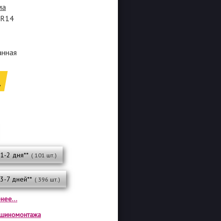
ма
0R14
анная
.
 1-2 дня**
( 101 шт.)
 3-7 дней**
( 396 шт.)
нее...
а шиномонтажа