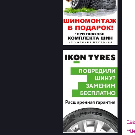
* Ц
**Це