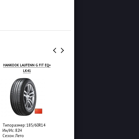
TUNGA ZODIAK 2
TRACMAX X-PRIVILO TX5
Типоразмер: 185/60R14
Типоразмер: 185/60R14
Ин/Ис: 86T
Ин/Ис: 82H
Сезон: Лето
Сезон: Лето