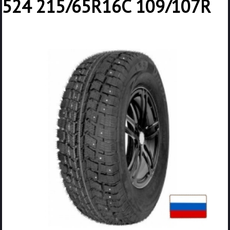
524 215/65R16C 109/107R