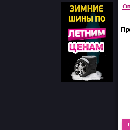
Оп
Пр