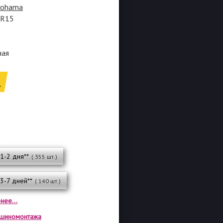
kohama
0R15
ная
.
 1-2 дня**
( 355 шт.)
 3-7 дней**
( 140 шт.)
нее...
а шиномонтажа