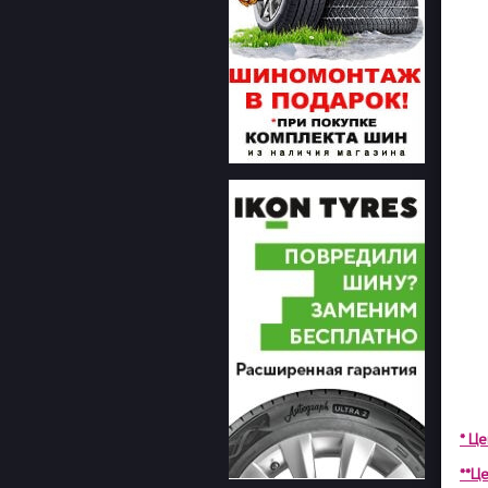
* Ц
**Це