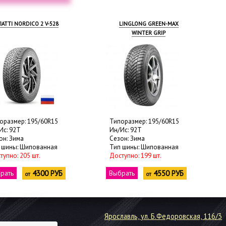
IATTI NORDICO 2 V-528
LINGLONG GREEN-MAX
WINTER GRIP
оразмер: 195/60R15
Типоразмер: 195/60R15
Ис: 92T
Ин/Ис: 92T
он: Зима
Сезон: Зима
 шины: Шипованная
Тип шины: Шипованная
тупно: 205 шт.
Доступно: 199 шт.
рать
4300 РУБ
Выбрать
4550 РУБ
от
от
Ярославль, ул. Б.Федоровская, 116/3