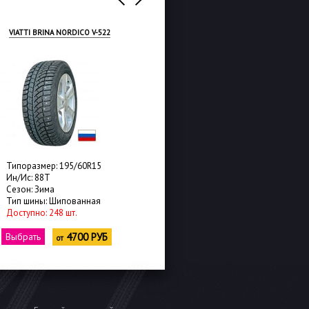
VIATTI BRINA NORDICO V-522
CORDIANT SNOW-CROSS 2
Типоразмер: 195/60R15
Типоразмер: 195/60R15
Ин/Ис: 88T
Ин/Ис: 92T
Сезон: Зима
Сезон: Зима
Тип шины: Шипованная
Тип шины: Шипованная
Доступно: 248 шт.
Доступно: 486 шт.
Выбрать
4700 РУБ
Выбрать
4800 РУБ
от
от