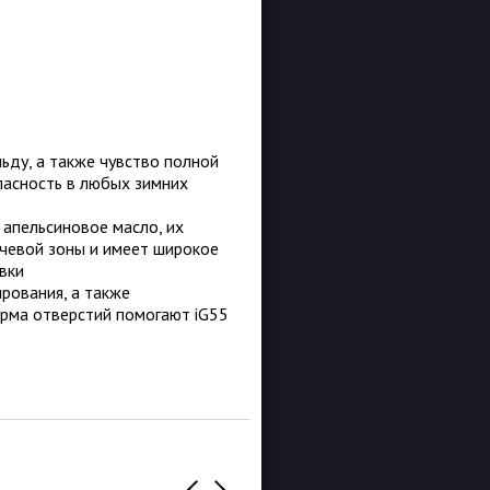
льду, а также чувство полной
пасность в любых зимних
 апельсиновое масло, их
чевой зоны и имеет широкое
вки
рования, а также
орма отверстий помогают iG55