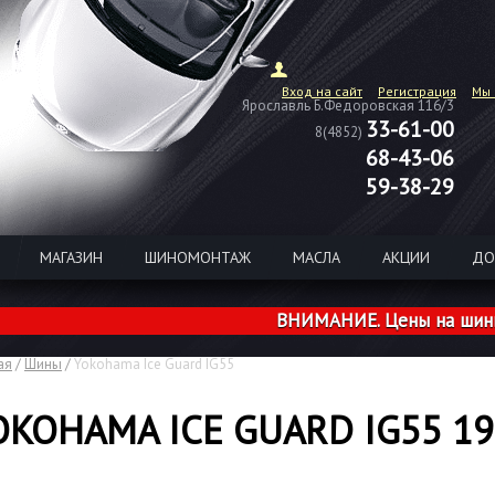
Вход на сайт
Регистрация
Мы 
Ярославль Б.Федоровская 116/3
33-61-00
8(4852)
68-43-06
59-38-29
МАГАЗИН
ШИНОМОНТАЖ
МАСЛА
АКЦИИ
ДО
ВНИМАНИЕ. Цены на шины из н
ая
/
Шины
/
Yokohama Ice Guard IG55
OKOHAMA ICE GUARD IG55 19