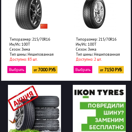
азмер: 215/70R16
Типоразмер: 215/70R16
Типор
: 100T
Ин/Ис: 100T
Ин/Ис
: Зима
Сезон: Зима
Сезон
ины: Нешипованная
Тип шины: Нешипованная
Тип 
пно: 83 шт.
Доступно: 2 шт.
Досту
ать
7000 РУБ
Выбрать
7150 РУБ
Выбр
от
от