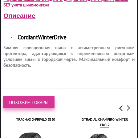
БЕЗ учета шиномонтажа
Описание
Cordiant
Winter
Drive
·
Зимняя фрикционная шина с ассиметричным рисунком
протектора, адаптирующаяся к переменчивым погодным
условиям зимы в городской черте. Максимальный комфорт и
безопасность.
ПОХОЖИЕ ТОВАРЫ
ACMAX X-PRIVILO S360
GTRADIAL CHAMPIRO WINTER
V
PRO 2