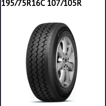
195/75R16C 107/105R