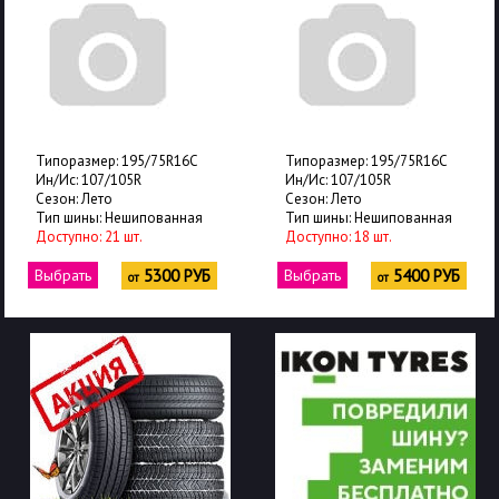
Типоразмер: 195/75R16C
Типоразмер: 195/75R16C
Ин/Ис: 107/105R
Ин/Ис: 107/105R
Сезон: Лето
Сезон: Лето
Тип шины: Нешипованная
Тип шины: Нешипованная
Доступно: 18 шт.
Доступно: 7 шт.
Б
Выбрать
5400 РУБ
Выбрать
5550 РУ
от
от