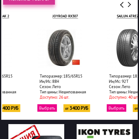
JOYROAD RX307
SAILUN ATREZZO ELITE
Типоразмер: 185/65R15
Типоразмер: 185/65R15
Ин/Ис: 88H
Ин/Ис: 92T
Сезон: Лето
Сезон: Лето
Тип шины: Нешипованная
Тип шины: Нешипованная
Доступно: 26 шт.
Доступно: 40 шт.
Выбрать
3400 РУБ
Выбрать
3450 РУБ
от
от