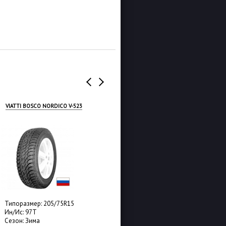
VIATTI BOSCO NORDICO V-523
HANKOOK LAUFENN I FIT ICE
LW71
Типоразмер: 205/75R15
Типоразмер: 205/75R15
Ин/Ис: 97T
Ин/Ис: 97T
Сезон: Зима
Сезон: Зима