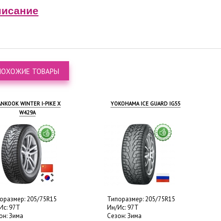
исание
ПОХОЖИЕ ТОВАРЫ
NKOOK WINTER I-PIKE X
YOKOHAMA ICE GUARD IG55
W429A
оразмер: 205/75R15
Типоразмер: 205/75R15
Ис: 97T
Ин/Ис: 97T
он: Зима
Сезон: Зима