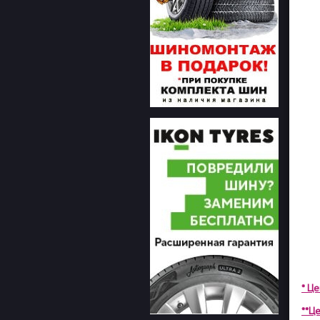
* Ц
**Це