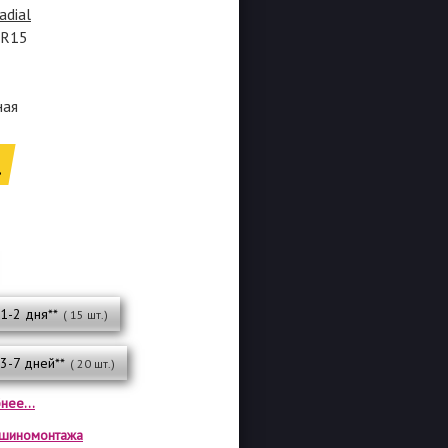
adial
5R15
ная
.
 1-2 дня**
( 15 шт.)
 3-7 дней**
( 20 шт.)
нее...
а шиномонтажа