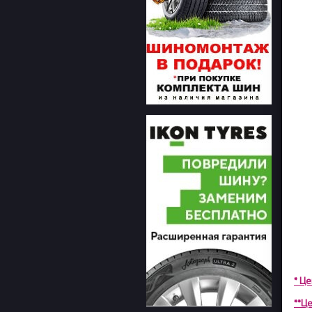
* Ц
**Це