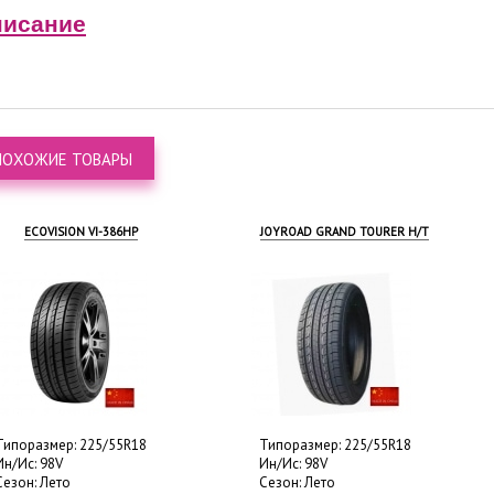
исание
ПОХОЖИЕ ТОВАРЫ
ECOVISION VI-386HP
JOYROAD GRAND TOURER H/T
оразмер: 225/55R18
Типоразмер: 225/55R18
Ис: 98V
Ин/Ис: 98V
он: Лето
Сезон: Лето