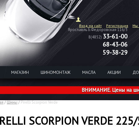
Вход на сайт
Регистрация
Мы 
Ярославль Б.Федоровская 116/3
33-61-00
8(4852)
68-43-06
59-38-29
МАГАЗИН
ШИНОМОНТАЖ
МАСЛА
АКЦИИ
ДО
ВНИМАНИЕ. Цены на шины из 
ая
/
Шины
/
Pirelli Scorpion Verde
IRELLI SCORPION VERDE 225/