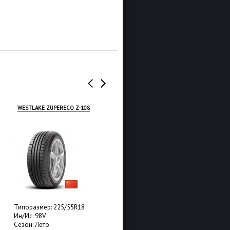
WESTLAKE ZUPERECO Z-108
BARS SOLARFLEXX
Типоразмер: 225/55R18
Типоразмер: 225/55R18
Ин/Ис: 98V
Ин/Ис: 102V
Сезон: Лето
Сезон: Лето