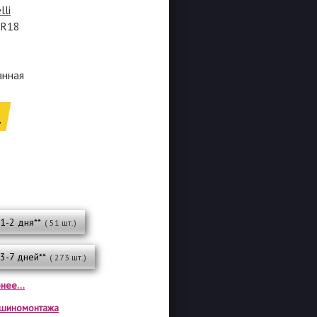
lli
5R18
анная
.
 1-2 дня**
( 51 шт.)
 3-7 дней**
( 273 шт.)
нее...
а шиномонтажа