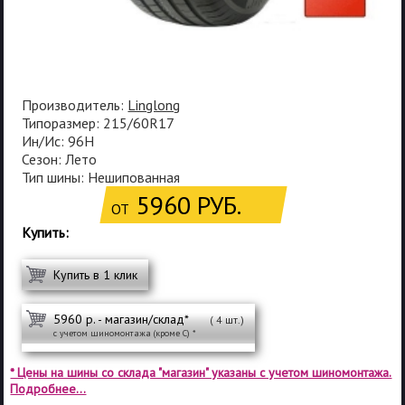
Производитель:
Linglong
Типоразмер: 215/60R17
Ин/Ис: 96H
Сезон: Лето
Тип шины: Нешипованная
5960 РУБ.
ОТ
Купить:
Купить в 1 клик
5960 р. - магазин/склад*
( 4 шт.)
с учетом шиномонтажа (кроме С) *
* Цены на шины со склада "магазин" указаны с учетом шиномонтажа.
Подробнее...