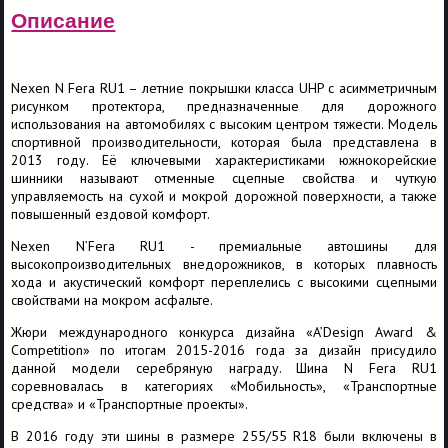
Описание
Nexen N Fera RU1 – летние покрышки класса UHP с асимметричным
рисунком протектора, предназначенные для дорожного
использования на автомобилях с высоким центром тяжести. Модель
спортивной производительности, которая была представлена в
2013 году. Её ключевыми характеристиками южнокорейские
шинники называют отменные сцепные свойства и чуткую
управляемость на сухой и мокрой дорожной поверхности, а также
повышенный ездовой комфорт.
Nexen N’Fera RU1 - премиальные автошины для
высокопроизводительных внедорожников, в которых плавность
хода и акустический комфорт переплелись с высокими сцепными
свойствами на мокром асфальте.
Жюри международного конкурса дизайна «A’Design Award &
Competition» по итогам 2015-2016 года за дизайн присудило
данной модели серебряную награду. Шина N Fera RU1
соревновалась в категориях «Мобильность», «Транспортные
средства» и «Транспортные проекты».
В 2016 году эти шины в размере 255/55 R18 были включены в