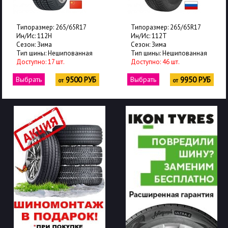
Типоразмер: 265/65R17
Типоразмер: 265/65R17
Ин/Ис: 112T
Ин/Ис: 112T
Сезон: Зима
Сезон: Зима
ая
Тип шины: Нешипованная
Тип шины: Нешипованн
Доступно: 46 шт.
Доступно: 28 шт.
РУБ
Выбрать
9950 РУБ
Выбрать
10250 
от
от