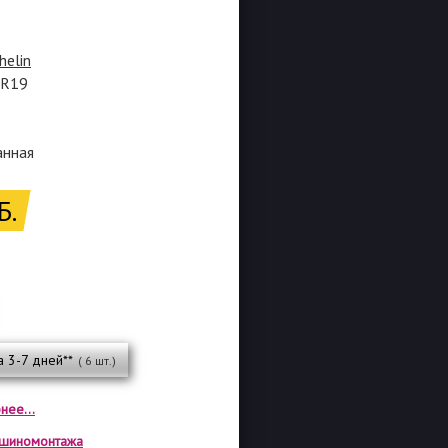
helin
0R19
анная
Б.
а 3-7 дней**
( 6 шт.)
нее...
а шиномонтажа