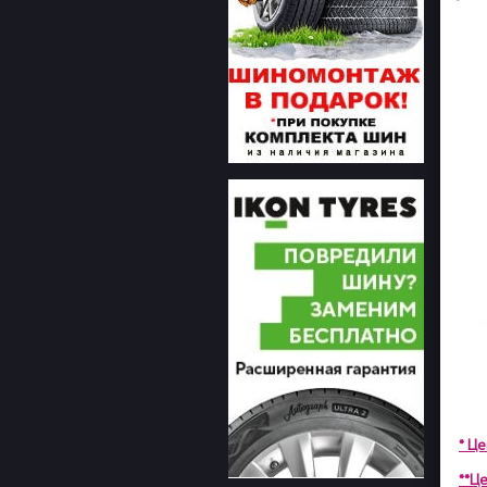
* Ц
**Це