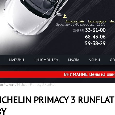
Вход на сайт
Регистрация
Мы 
Ярославль Б.Федоровская 116/3
33-61-00
8(4852)
68-43-06
59-38-29
МАГАЗИН
ШИНОМОНТАЖ
МАСЛА
АКЦИИ
ДО
ВНИМАНИЕ. Цены на шины из н
ая
/
Шины
/
Michelin Primacy 3 RunFlat
ICHELIN PRIMACY 3 RUNFLAT
8Y