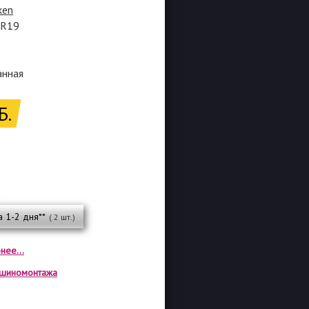
xen
5R19
анная
Б.
а 1-2 дня**
( 2 шт.)
нее...
а шиномонтажа