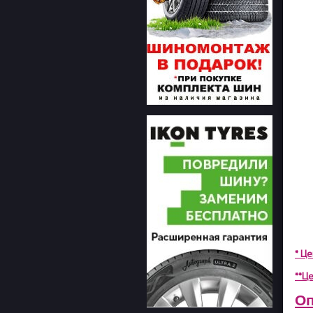
* Ц
**Це
Оп