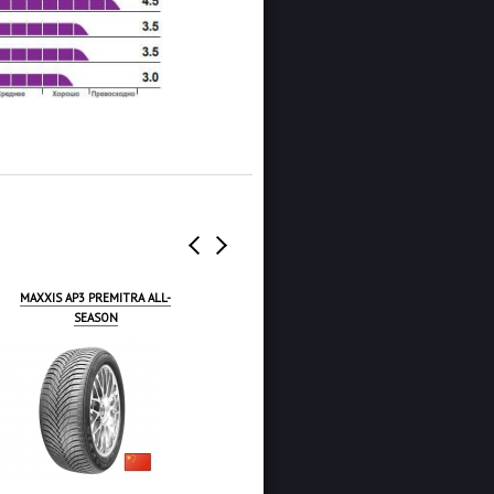
IKON AUTOGRAPH ULTRA 2
NEXEN N FERA AU7