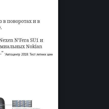
 в поворотах и в
.
exen N’Fera SU1 и
ремиальных Nokian
."
'Автоцентр 2018: Тест летних шин