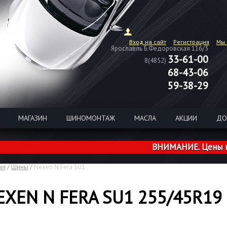
Вход на сайт
Регистрация
Мы 
Ярославль Б.Федоровская 116/3
33-61-00
8(4852)
68-43-06
59-38-29
МАГАЗИН
ШИНОМОНТАЖ
МАСЛА
АКЦИИ
ДО
ВНИМАНИЕ. Цены на шины 
ая
/
Шины
/
Nexen N Fera SU1
EXEN N FERA SU1 255/45R19